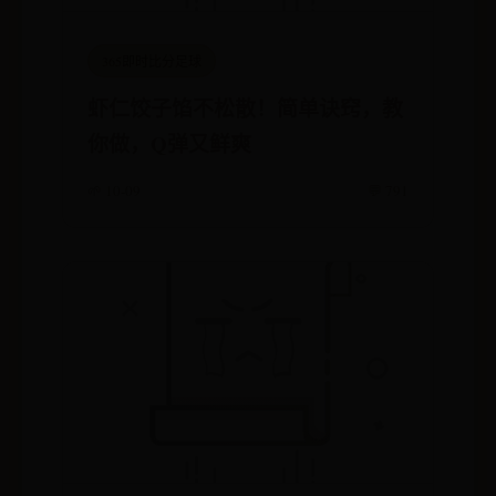
365即时比分足球
虾仁饺子馅不松散！简单诀窍，教
你做，Q弹又鲜爽
🌱 10-09
💬 791