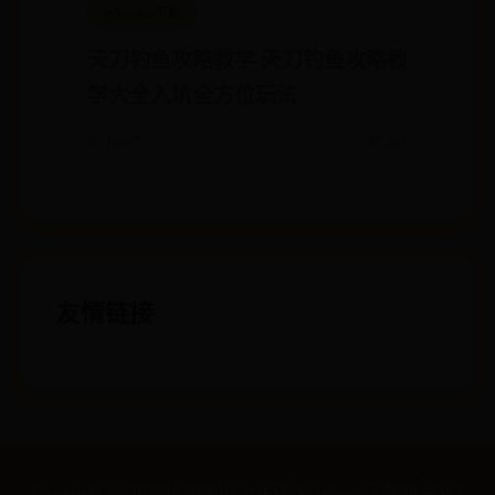
365scores下载
天刀钓鱼攻略教学 天刀钓鱼攻略教
学大全入坑全方位玩法
🌱 10-07
💬 203
友情链接
Copyright ©
2026
365即时比分足球-365scores下载-现金365