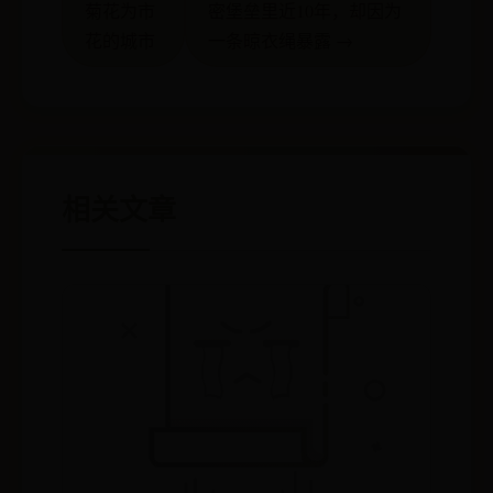
菊花为市
密堡垒里近10年，却因为
花的城市
一条晾衣绳暴露 →
相关文章